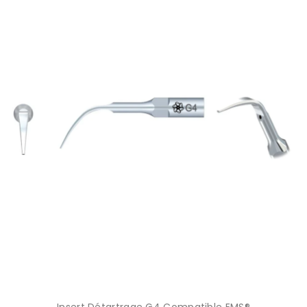
Insert Détartrage G4 Compatible EMS®