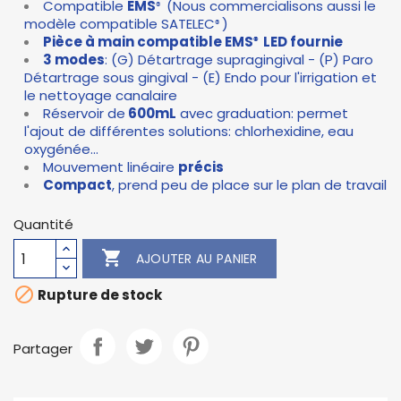
Compatible
EMS
(Nous commercialisons aussi le
®
modèle compatible SATELEC
)
®
Pièce à main compatible EMS
LED fournie
®
3 modes
: (G) Détartrage supragingival - (P) Paro
Détartrage sous gingival - (E) Endo pour l'irrigation et
le nettoyage canalaire
Réservoir de
600mL
avec graduation: permet
l'ajout de différentes solutions: chlorhexidine, eau
oxygénée...
Mouvement linéaire
précis
Compact
, prend peu de place sur le plan de travail
Quantité

AJOUTER AU PANIER

Rupture de stock
Partager