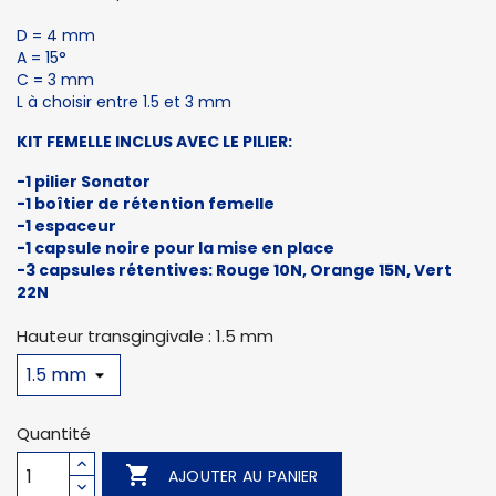
D = 4 mm
A = 15°
C = 3 mm
L à choisir entre 1.5 et 3 mm
KIT FEMELLE INCLUS AVEC LE PILIER:
-1 pilier Sonator
-1 boîtier de rétention femelle
-1 espaceur
-1 capsule noire pour la mise en place
-3 capsules rétentives: Rouge 10N, Orange 15N, Vert
22N
Hauteur transgingivale : 1.5 mm
Quantité

AJOUTER AU PANIER