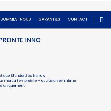
I SOMMES-NOUS
GARANTIES
CONTACT
PREINTE INNO
ectique Standard ou Narrow
pour mordu (empreinte + occlusion en même
rd uniquement