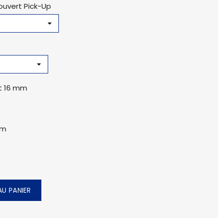
ouvert Pick-Up
rt 16 mm
mm
U PANIER