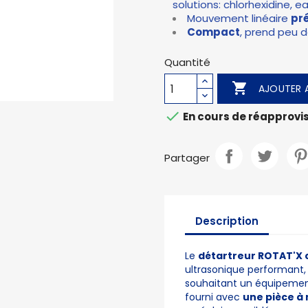
solutions: chlorhexidine, e
Mouvement linéaire
pr
Compact
, prend peu d
Quantité

AJOUTER A

En cours de réapprov
Partager
Description
Le
détartreur ROTAT'X 
ultrasonique performant,
souhaitant un équipeme
fourni avec
une pièce à