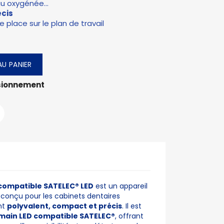
au oxygénée...
écis
e place sur le plan de travail
U PANIER
isionnement
compatible SATELEC® LED
est un appareil
 conçu pour les cabinets dentaires
nt
polyvalent, compact et précis
. Il est
 main LED compatible SATELEC®
, offrant