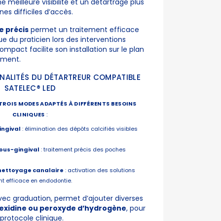
e meilleure visibilité et un détartrage plus
es difficiles d’accès.
e précis
permet un traitement efficace
ue du praticien lors des interventions
mpact facilite son installation sur le plan
ement.
NALITÉS DU DÉTARTREUR COMPATIBLE
SATELEC® LED
TROIS MODES ADAPTÉS À DIFFÉRENTS BESOINS
CLINIQUES
:
ingival
: élimination des dépôts calcifiés visibles
sous-gingival
: traitement précis des poches
t nettoyage canalaire
: activation des solutions
nt efficace en endodontie.
avec graduation, permet d’ajouter diverses
exidine ou peroxyde d’hydrogène
, pour
protocole clinique.