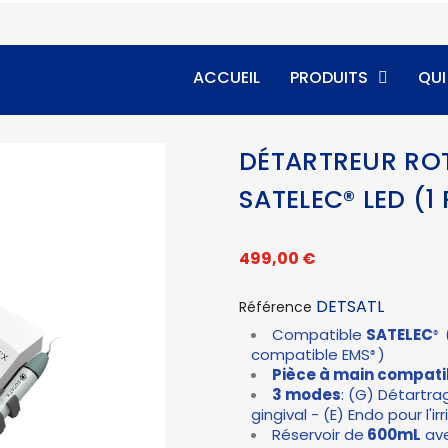
ACCUEIL
PRODUITS
QU
DÉTARTREUR RO
SATELEC® LED (1
499,00 €
DETSATL
Référence
Compatible
SATELEC
®
compatible EMS
)
®
Pièce à main compati
3 modes
: (G) Détartra
gingival - (E) Endo pour l'i
Réservoir de
600mL
ave