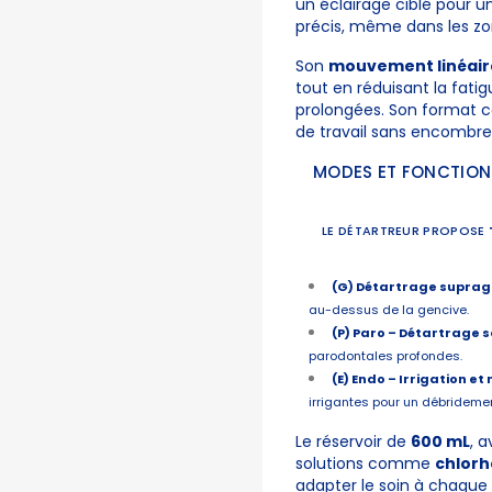
un éclairage ciblé pour un
précis, même dans les zon
Son
mouvement linéair
tout en réduisant la fatig
prolongées. Son format co
de travail sans encombr
MODES ET FONCTION
LE
DÉTARTREUR
PROPOSE
(G) Détartrage suprag
au-dessus de la gencive.
(P) Paro – Détartrage 
parodontales profondes.
(E) Endo – Irrigation e
irrigantes pour un débrideme
Le réservoir de
600 mL
, 
solutions comme
chlorh
adapter le soin à chaque 