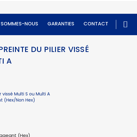
I SOMMES-NOUS
GARANTIES
CONTACT
REINTE DU PILIER VISSÉ
I A
 vissé Multi S ou Multi A
t (Hex/Non Hex)
gageant (Hex)